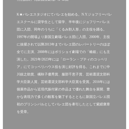
K★バレエスタジオにてバレエを始める。N.Y.ジョフリーバレ
エスクールに奨学生として留学、半年後にジョフリーバレエ
団に入団、同年のうちに「くるみ割人形」の主役を踊る。
1997年の開場より新国立劇場バレエ団に入団。2000年、主役
に抜擢されて以降2013年までバレエ団のレパートリーのほぼ
全てに主演、2008年にはボリショイ劇場での「椿姫」にも主
演した。2021年/2023年には「ローラン・プティのコッペリ
ア」にてコッペリハウス役を演じ好評を得る。これまでに中
川鋭之助賞、橘秋子優秀賞、服部千恵子賞、芸術選奨文部科
学大臣新人賞、芸術選奨文部科学大臣賞を受賞。2016年には
個展作品から近現代振付家の作品まで優れた舞台を展開、豊
かな表現力で多くの観客を魅了するとともに新国立バレエ団
初のプリンシパルとしてバレエ団を牽引したとして紫綬褒章
を受章。