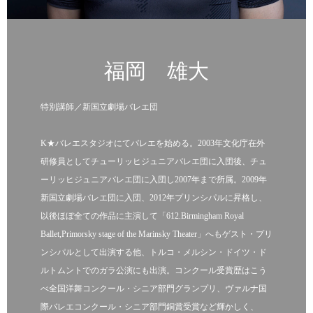
福岡 雄大
特別講師／新国立劇場バレエ団
K★バレエスタジオにてバレエを始める。2003年文化庁在外
研修員としてチューリッヒジュニアバレエ団に入団後、チュ
ーリッヒジュニアバレエ団に入団し2007年まで所属。2009年
新国立劇場バレエ団に入団、2012年プリンシパルに昇格し、
以後ほぼ全ての作品に主演して「612.Birmingham Royal
Ballet,Primorsky stage of the Marinsky Theater」へもゲスト・プリ
ンシパルとして出演する他、トルコ・メルシン・ドイツ・ド
ルトムントでのガラ公演にも出演。コンクール受賞歴はこう
べ全国洋舞コンクール・シニア部門グランプリ、ヴァルナ国
際バレエコンクール・シニア部門銅賞受賞など輝かしく、