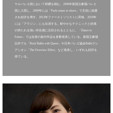
ヤルバレエ団において研鑽を積む。2006年新国立劇場バレエ
団に入団し、2009年には「Push comes to shove」で主役に抜擢
され好評を博す。2013年ファーストソリストに昇格、2019年
には「アラジン」にも出演する。鮮やかなテクニックと好感
の持たれる強い存在感に注目されるとともに、「Dance to
Future」では自身の振付作品を多数発表している。新国立劇場
以外でも「Rock Ballet with Queen」や日本バレエ協会Balletクレ
アシオン「The Overview Effect」など発表し、いずれも好評を
得ている。