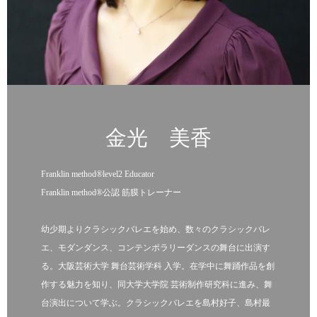
金光 美香
Franklin method®level2 Educator
Franklin method®公認 筋膜トレーナー
幼少期よりクラシックバレエを始め、数々のクラシックバレ
エ、モダンダンス、コンテンポラリーダンスの舞台に出演す
る。大阪芸術大学 舞台芸術学科 入学。在学中に舞踊作品を創
作する魅力を知り、同大学大学院 芸術制作研究科に進み、舞
台演出について学ぶ。クラシックバレエを島村好子、島村最