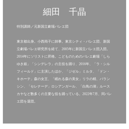
細田 千晶
特別講師／元新国立劇場バレエ団
東京都出身。小西両子に師事。東京シティ・バレエ団、新国
立劇場バレエ研究所を経て、2005年に新国立バレエ団入団。
2014年にソリストに昇格。こどものためのバレエ劇場「しら
ゆき姫」「シンデレラ」の主役を踊り、2016年、「ラ・シル
フィールド」に主演したほか、「ジゼル」ミルタ、「ドン・
キホーテ」森の女王、「眠れる森の美女」リラの精、バラン
シン、「セレナーデ」ロシアンガール、「白鳥の湖」ルース
カヤなど数多くの主要な役を踊っている。2022年7月、同バレ
エ団を退団。