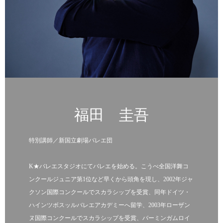
福田 圭吾
特別講師／新国立劇場バレエ団
K★バレエスタジオにてバレエを始める。こうべ全国洋舞コ
ンクールジュニア第1位など早くから頭角を現し、2002年ジャ
クソン国際コンクールでスカラシップを受賞、同年ドイツ・
ハインツボスッルバレエアカデミーへ留学、2003年ローザン
ヌ国際コンクールでスカラシップを受賞、バーミンガムロイ