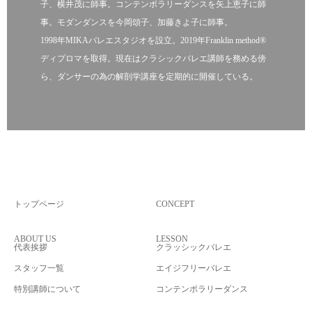
子、横井茂に師事。コンテンポラリーダンスを矢上恵子に師
事。モダンダンスを今岡頌子、加藤きよ子に師事。
1998年MIKAバレエスタジオを設立。2019年Franklin method®
ディプロマを取得。現在はクラシックバレエ講師を務める傍
ら、ダンサーの為の解剖学講座を定期的に開催している。
トップページ
CONCEPT
ABOUT US
LESSON
代表挨拶
クラッシックバレエ
スタッフ一覧
エイジフリーバレエ
特別講師について
コンテンポラリーダンス