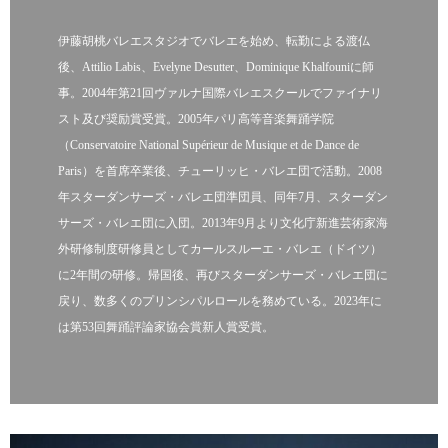
伊藤胡桃バレエスタジオでバレエを始め、転勤による渡仏
後、Attilio Labis、Evelyne Desutter、Dominique Khalfouniに師
事。2004年第21回ヴァルナ国際バレエスクールでファイナリ
スト及び奨励賞受賞。2005年パリ高等音楽舞踊学院
（Conservatoire National Supérieur de Musique et de Dance de
Paris）を首席卒業後、チューリッヒ・バレエ団で活動。2008
年スターダンサーズ・バレエ団準団員、同年7月、スターダン
サーズ・バレエ団に入団。2013年9月より文化庁新進芸術家海
外研修制度研修員としてカールスルーエ・バレエ（ドイツ）
に2年間の研修。帰国後、再びスターダンサーズ・バレエ団に
戻り、数多くのプリンシパルロールを務めている。2023年に
は第53回舞踊評論家協会賞新人賞受賞。